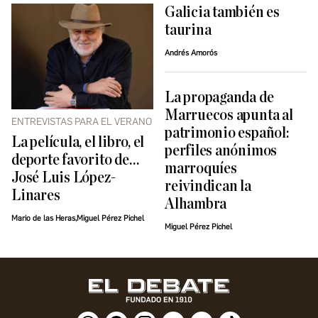
Galicia también es
taurina
Andrés Amorós
La propaganda de
Marruecos apunta al
ENTREVISTAS PARA EL VERANO
patrimonio español:
La película, el libro, el
perfiles anónimos
deporte favorito de…
marroquíes
José Luis López-
reivindican la
Linares
Alhambra
Mario de las Heras,Miguel Pérez Pichel
Miguel Pérez Pichel