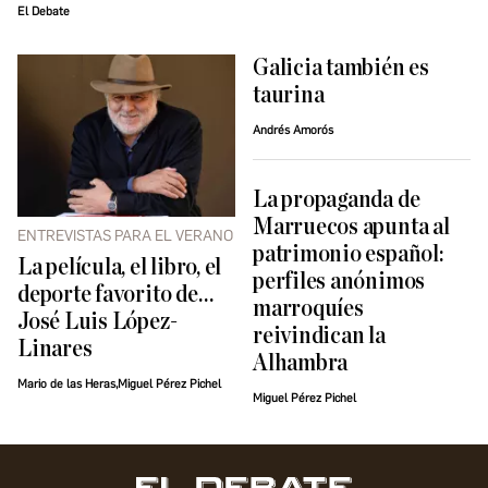
El Debate
Galicia también es
taurina
Andrés Amorós
La propaganda de
Marruecos apunta al
ENTREVISTAS PARA EL VERANO
patrimonio español:
La película, el libro, el
perfiles anónimos
deporte favorito de…
marroquíes
José Luis López-
reivindican la
Linares
Alhambra
Mario de las Heras,Miguel Pérez Pichel
Miguel Pérez Pichel