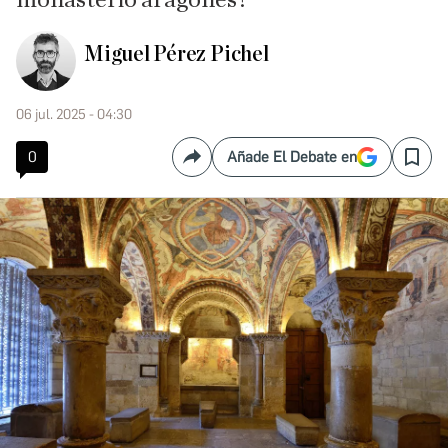
monasterio aragonés?
Miguel Pérez Pichel
06 jul. 2025 - 04:30
0
Añade El Debate en
Compartir
Save