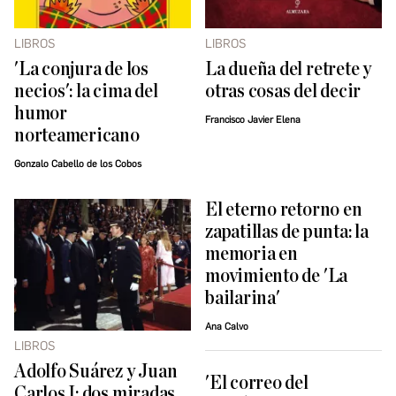
LIBROS
LIBROS
'La conjura de los
La dueña del retrete y
necios': la cima del
otras cosas del decir
humor
Francisco Javier Elena
norteamericano
Gonzalo Cabello de los Cobos
El eterno retorno en
zapatillas de punta: la
memoria en
movimiento de 'La
bailarina'
Ana Calvo
LIBROS
Adolfo Suárez y Juan
'El correo del
Carlos I: dos miradas