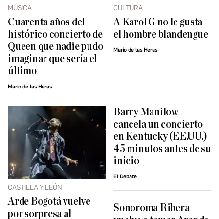
MÚSICA
CULTURA
Cuarenta años del
A Karol G no le gusta
histórico concierto de
el hombre blandengue
Queen que nadie pudo
Mario de las Heras
imaginar que sería el
último
Mario de las Heras
Barry Manilow
cancela un concierto
en Kentucky (EE.UU.)
45 minutos antes de su
inicio
El Debate
CASTILLA Y LEÓN
Arde Bogotá vuelve
Sonoroma Ribera
por sorpresa al