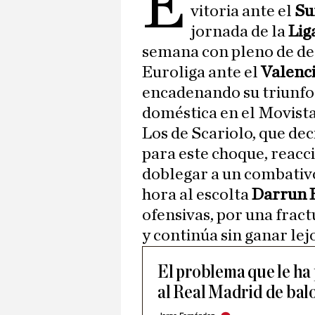
E
vitoria ante el
Su
jornada de la
Lig
semana con pleno de derr
Euroliga ante el
Valenci
encadenando su triunfo
doméstica en el Movist
Los de Scariolo, que de
para este choque, reacc
doblegar a un combativo
hora al escolta
Darrun H
ofensivas, por una fract
y continúa sin ganar lejo
El problema que le ha
al Real Madrid de bal