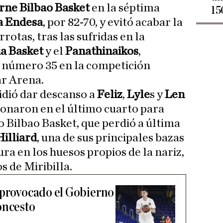
rne Bilbao Basket
en la séptima
15
a Endesa
, por 82-70, y evitó acabar la
otas, tras las sufridas en la
a Basket
y el
Panathinaikos
,
 número 35 en la competición
ar Arena.
cidió dar descanso a
Feliz
,
Lyle
s y
Len
ionaron en el último cuarto para
 Bilbao Basket, que perdió a última
illiard
, una de sus principales bazas
ura en los huesos propios de la nariz,
s de Miribilla.
 provocado el Gobierno
oncesto