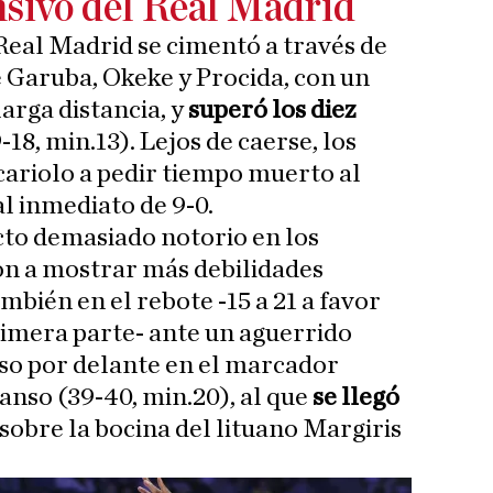
nsivo del Real Madrid
 Real Madrid se cimentó a través de
e Garuba, Okeke y Procida, con un
larga distancia, y
superó los diez
-18, min.13). Lejos de caerse, los
cariolo a pedir tiempo muerto al
l inmediato de 9-0.
cto demasiado notorio en los
n a mostrar más debilidades
mbién en el rebote -15 a 21 a favor
primera parte- ante un aguerrido
uso por delante en el marcador
anso (39-40, min.20), al que
se llegó
 sobre la bocina del lituano Margiris