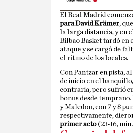
Jorge Fernández
El Real Madrid comen
para David Krämer
, qu
la larga distancia, y en 
Bilbao Basket tardó en 
ataque y se cargó de fal
el ritmo de los locales.
Con Pantzar en pista, a
de inicio en el banquill
contraria, pero sufrió c
bonus desde temprano. 
y Maledon, con 7 y 8 pun
respectivamente, diero
primer acto
(23-16, min.