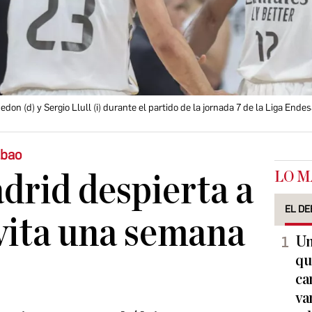
on (d) y Sergio Llull (i) durante el partido de la jornada 7 de la Liga Ende
lbao
LO M
drid despierta a
EL DE
vita una semana
Un
qu
ca
va