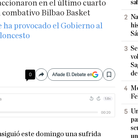
sa
accionaron en el último cuarto
n combativo Bilbao Basket
Na
e ha provocado el Gobierno al
hi
Sá
loncesto
Se
vo
Sa
de
0
Añade El Debate en
Compartir
Save
Mo
Fe
Un
pa
se
siguió este domingo una sufrida
un