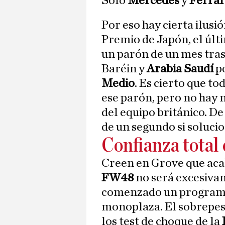
Solo
Mercedes
y
Ferrar
Por eso hay cierta ilusi
Premio de Japón, el últ
un parón de un mes tras
Baréin y
Arabia Saudí
po
Medio
. Es cierto que t
ese parón, pero no hay 
del equipo británico. D
de un segundo si soluci
Confianza total 
Creen en Grove que aca
FW48
no será excesiva
comenzado un programa
monoplaza. El sobrepes
los test de choque de la