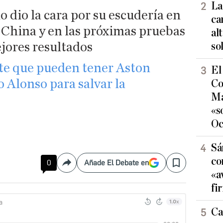
La
o dio la cara por su escudería en
ca
 China y en las próximas pruebas
al
jores resultados
so
rte que pueden tener Aston
El
 Alonso para salvar la
Co
Ma
«s
Oc
Sá
co
0
Añade El Debate en
Compartir
Save
«a
fi
Ca