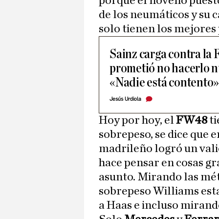
porque el noveno puesto
de los neumáticos y su c
solo tienen los mejores p
Sainz carga contra la 
prometió no hacerlo n
«Nadie está contento
Jesús Urdiola
Hoy por hoy, el
FW48
t
sobrepeso, se dice que en
madrileño logró un vali
hace pensar en cosas gr
asunto. Mirando las mét
sobrepeso Williams esta
a Haas e incluso mirando