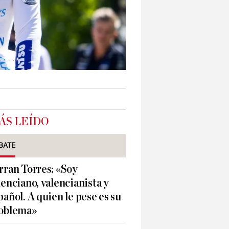
ÁS LEÍDO
BATE
rran Torres: «Soy
lenciano, valencianista y
pañol. A quien le pese es su
oblema»