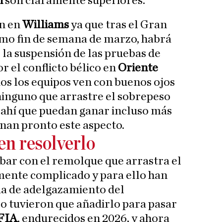
i
son claramente superiores.
ón en
Williams
ya que tras el Gran
imo fin de semana de marzo, habrá
 la suspensión de las pruebas de
r el conflicto bélico en
Oriente
odos los equipos ven con buenos ojos
ninguno que arrastre el sobrepeso
e ahí que puedan ganar incluso más
onan pronto este aspecto.
en resolverlo
bar con el remolque que arrastra el
mente complicado y para ello han
 de adelgazamiento del
o tuvieron que añadirlo para pasar
FIA
, endurecidos en 2026, y ahora