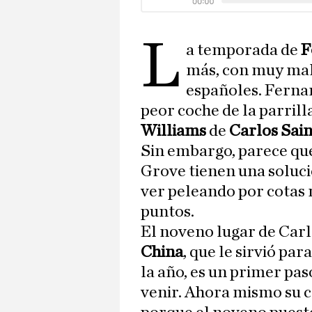
L
a temporada de
F
más, con muy mala
españoles. Ferna
peor coche de la parrill
Williams
de
Carlos Sai
Sin embargo, parece que
Grove tienen una solució
ver peleando por cotas 
puntos.
El noveno lugar de Carl
China
, que le sirvió pa
la año, es un primer pas
venir. Ahora mismo su co