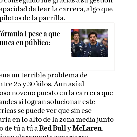
 conseguido fue gracias a su gestión
apacidad de leer la carrera, algo que
ilotos de la parrilla.
Fórmula 1 pese a que
unca en público:
»
iene un terrible problema de
tre 25 y 30 kilos. Aun así el
oso noveno puesto en la carrera que
andes si logran solucionar este
ricas se puede ver que sin ese
ría en lo alto de la zona media junto
 de tú a tú a
Red Bull
y
McLaren
.