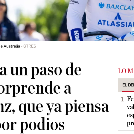
de Australia
GTRES
a un paso de
LO M
sorprende a
EL DE
Fe
nz, que ya piensa
va
es
por podios
pr