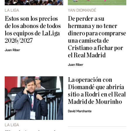
LA LIGA
YAN DIOMANDÉ
Estos son los precios
De perder a su
de los abonos de todos
hermana y no tener
los equipos de LaLiga
dinero para comprarse
2026/2027
una camiseta de
Cristiano a fichar por
Juan Riber
el Real Madrid
Juan Riber
La operación con
Diomandé que abriría
sitio a Rodri en el Real
Madrid de Mourinho
David Marchante
LA LIGA