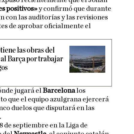
 expuso recientemente que el Johan
s positivos»
y confirmó que durante
 con las auditorías y las revisiones
tes de aprobar oficialmente el
iene las obras del
l Barça por trabajar
gos
ónde jugará el
Barcelona
los
to que el equipo azulgrana ejercerá
cinco duelos que disputará en las
.
8 de septiembre en la Liga de