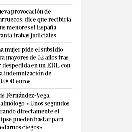
eva provocación de
rruecos: dice que recibiría
sus menores si España
vanta trabas judiciales
a mujer pide el subsidio
ra mayores de 52 años tras
r despedida en un ERE con
a indemnización de
0.000 euros
is Fernández-Vega,
talmólogo: «Unos segundos
rando directamente el
lipse pueden bastar para
edarnos ciegos»