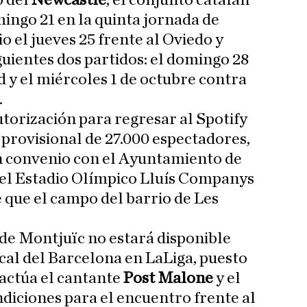
 del
Newcastle
, el conjunto catalán
mingo 21 en la quinta jornada de
io el jueves 25 frente al Oviedo y
guientes dos partidos: el domingo 28
d y el miércoles 1 de octubre contra
.
utorización para regresar al Spotify
 provisional de 27.000 espectadores,
un convenio con el Ayuntamiento de
 el Estadio Olímpico Lluís Companys
e que el campo del barrio de Les
 de Montjuïc no estará disponible
cal del Barcelona en LaLiga, puesto
 actúa el cantante
Post Malone
y el
ndiciones para el encuentro frente al