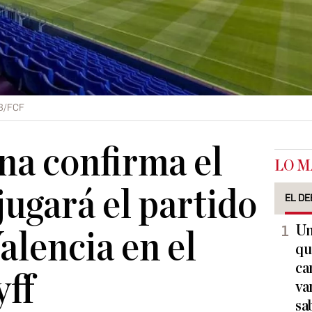
B/FCF
na confirma el
LO M
jugará el partido
EL DE
Un
alencia en el
qu
ca
ff
va
sa