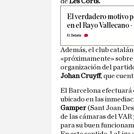
de
Les Corts.
El verdadero motivo po
en el Rayo Vallecano 
El Debate
Además, el club catalá
«próximamente» sobre lo
organización del partido
Johan Cruyff
, que cuen
El Barcelona efectuará 
ubicado en las inmediac
Gamper
(Sant Joan Desp
de las cámaras del VAR 
para su buen funcionam