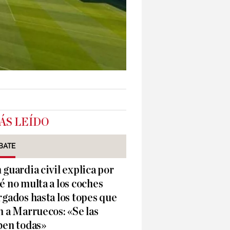
ÁS LEÍDO
BATE
 guardia civil explica por
é no multa a los coches
rgados hasta los topes que
n a Marruecos: «Se las
ben todas»