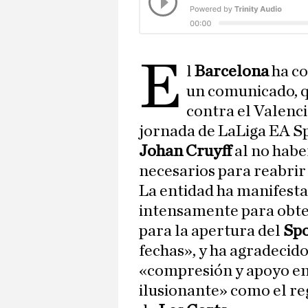
E
l
Barcelona
ha co
un comunicado, q
contra el Valenci
jornada de LaLiga EA Sp
Johan Cruyff
al no habe
necesarios para reabrir
La entidad ha manifest
intensamente para obte
para la apertura del
Spo
fechas», y ha agradecido 
«compresión y apoyo en
ilusionante» como el reg