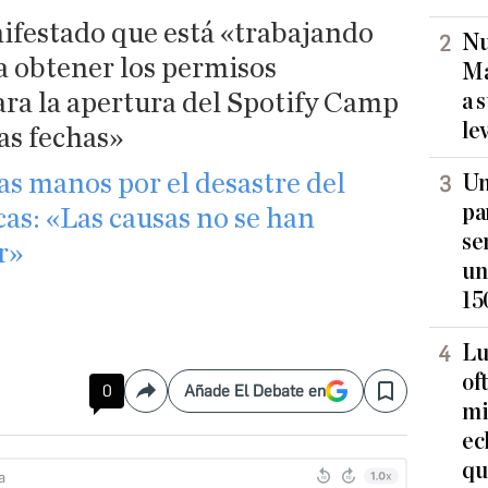
ifestado que está «trabajando
Nu
 obtener los permisos
Ma
ara la apertura del Spotify Camp
a 
le
as fechas»
as manos por el desastre del
Un
pa
as: «Las causas no se han
se
r»
un
15
Lu
of
0
Añade El Debate en
Compartir
Save
mi
ec
qu