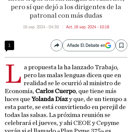
pero sí que dejó a los dirigentes de la
patronal con más dudas
16 sep. 2024 - 04:30
Act. 16 sep. 2024 - 10:18
1
Añade El Debate en
Compartir
Save
L
a propuesta la ha lanzado Trabajo,
pero las malas lenguas dicen que en
realidad se le ocurrió al ministro de
Economía,
Carlos Cuerpo
, que tiene más
luces que
Yolanda Díaz
y que, de un tiempo a
esta parte, se está convirtiendo en perejil de
todas las salsas. La próxima reunión se
celebrará el jueves, y ahí CEOE y Cepyme
verán si el llamado «Plan Pyme 375» es