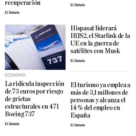
recuperación
El Debate
El Debate
Hispasat liderará
IRIS2, el Starlink de la
UE en la guerra de
satélites con Musk
El Debate
ECONOMÍA
La ridícula inspección
El turismo ya emplea a
de 73 euros por riesgo
más de 3,1 millones de
de grietas
personas y alcanza el
estructurales en 471
14 % del empleo en
Boeing 737
España
El Debate
El Debate