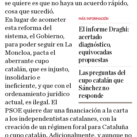
se quiere es que no haya un acuerdo rápido,
cosa que sucedió.
En lugar de acometer
MÁS INFORMACIÓN
esta reforma del
El informe Draghi:
sistema, el Gobierno,
acertado
para poder seguir en La
diagnóstico,
equivocadas
Moncloa, pacta el
propuestas
aberrante cupo
catalán, que es injusto,
Las preguntas del
insolidario e
cupo catalán que
ineficiente, y que con el
Sánchez no
ordenamiento jurídico
responde
actual, es ilegal. El
PSOE quiere dar una financiación a la carta
a los independentistas catalanes, con la
creación de un régimen foral para Cataluña
o cupo catalán. Adicionalmente, y aunque no