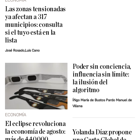
ECONOMÍA
Las zonas tensionadas
ya afectan a 317
municipios: consulta
si el tuyo está en la
lista
José Rosado,Luis Cano
Poder sin conciencia,
influencia sin límite:
la ilusión del
algoritmo
Íñigo María de Bustos Pardo Manuel de
Villena
ECONOMÍA
El eclipse revoluciona
la economía de agosto:
Yolanda Díaz propone
más de 440.000