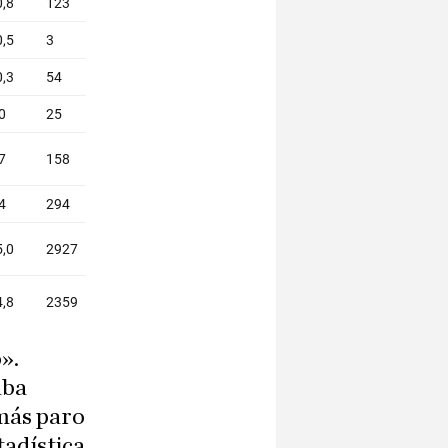
».
aba
 más paro
tadística