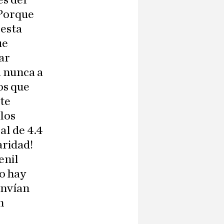
es del
 Porque
 esta
ue
ar
á nunca a
os que
te
 los
l de 4.4
aridad!
enil
o hay
envían
n