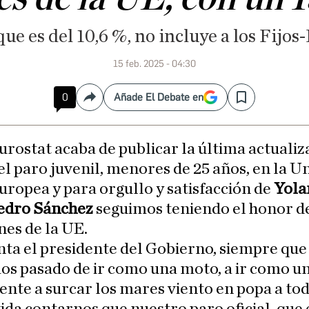
 que es del 10,6 %, no incluye a los Fijo
15 feb. 2025 - 04:30
0
Añade El Debate en
Compartir
Save
urostat acaba de publicar la última actualiz
el paro juvenil, menores de 25 años, en la U
uropea y para orgullo y satisfacción de
Yola
edro Sánchez
seguimos teniendo el honor de
es de la UE.
ta el presidente del Gobierno, siempre que
s pasado de ir como una moto, a ir como u
ente a surcar los mares viento en popa a tod