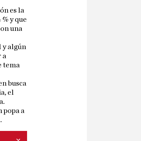
ón es la
4 % y que
con una
 y algún
 a
te tema
 en busca
a, el
a.
n popa a
.