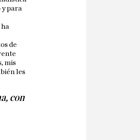
 y para
 ha
tos de
frente
, mis
bién les
a, con