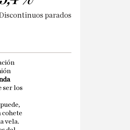
s-Discontinuos parados
ación
nión
nda
 ser los
 puede,
n cohete
a vela.