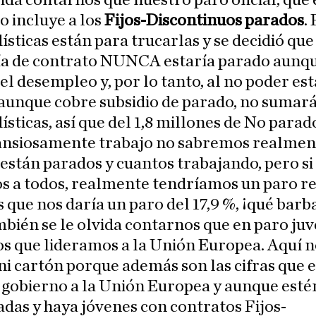
vida contarnos que nuestro paro oficial, que 
no incluye a los
Fijos-Discontinuos parados
.
dísticas están para trucarlas y se decidió que
ía de contrato NUNCA estaría parado aunq
el desempleo y, por lo tanto, al no poder est
aunque cobre subsidio de parado, no sumar
dísticas, así que del 1,8 millones de No parad
ansiosamente trabajo no sabremos realmen
están parados y cuantos trabajando, pero si
 a todos, realmente tendríamos un paro rea
 que nos daría un paro del 17,9 %, ¡qué barb
bién se le olvida contarnos que en paro juv
s que lideramos a la Unión Europea. Aquí n
i cartón porque además son las cifras que 
 gobierno a la Unión Europea y aunque esté
das y haya jóvenes con contratos Fijos-