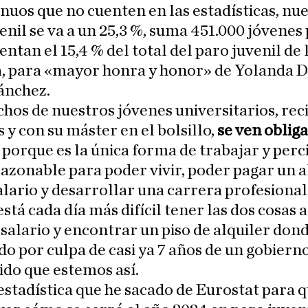
nuos que no cuenten en las estadísticas, nu
enil se va a un 25,3 %, suma 451.000 jóvenes
entan el 15,4 % del total del paro juvenil de
, para «mayor honra y honor» de Yolanda Dí
ánchez.
os de nuestros jóvenes universitarios, rec
s y con su máster en el bolsillo,
se ven oblig
porque es la única forma de trabajar y perc
razonable para poder vivir, poder pagar un a
alario y desarrollar una carrera profesional
stá cada día más difícil tener las dos cosas a 
salario y encontrar un piso de alquiler don
odo por culpa de casi ya 7 años de un gobiern
do que estemos así.
estadística que he sacado de Eurostat para 