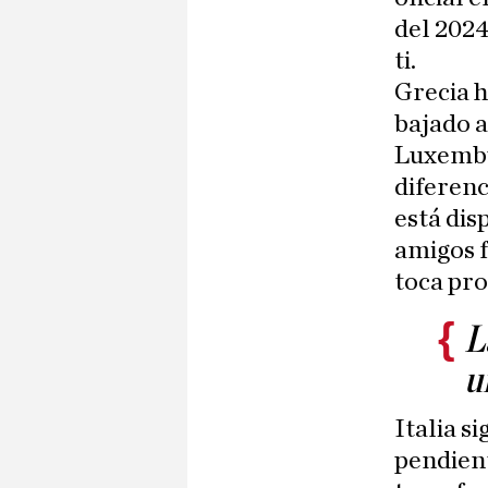
del 2024
ti.
Grecia h
bajado a
Luxembur
diferenc
está dis
amigos f
toca pr
L
u
Italia s
pendien