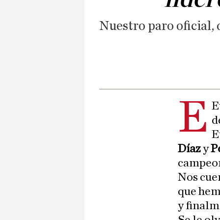
Nuestro paro oficial,
E
E
d
E
Díaz
y
P
campeon
Nos cuen
que hemo
y finalm