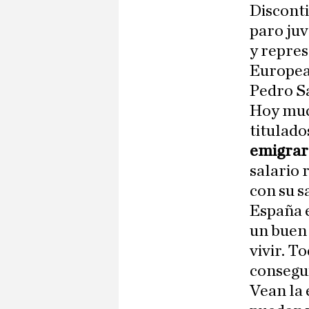
Disconti
paro juv
y repres
Europea
Pedro S
Hoy much
titulado
emigrar
salario 
con su s
España e
un buen 
vivir. T
consegui
Vean la 