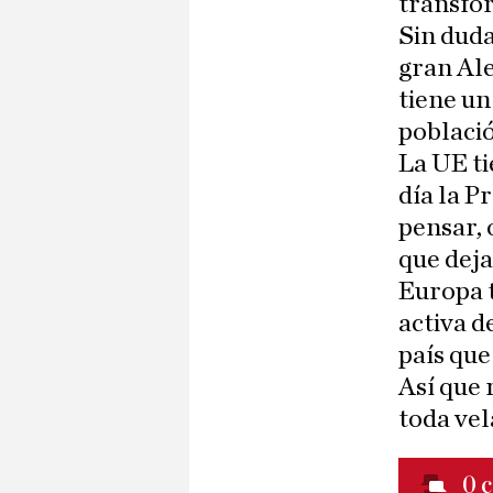
transfor
Sin duda
gran Ale
tiene un
població
La UE ti
día la P
pensar, 
que deja
Europa t
activa d
país que
Así que 
toda vel
0
c