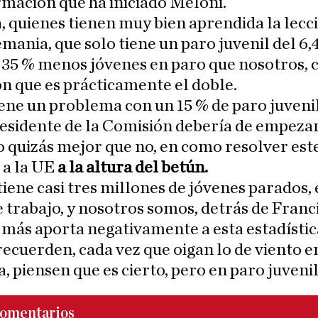
mación que ha iniciado Meloni.
, quienes tienen muy bien aprendida la lecci
mania, que solo tiene un paro juvenil del 6,
 35 % menos jóvenes en paro que nosotros, 
n que es prácticamente el doble.
ene un problema con un 15 % de paro juvenil
residente de la Comisión debería de empezar
o quizás mejor que no, en como resolver es
 a la UE
a la altura del betún.
iene casi tres millones de jóvenes parados,
e trabajo, y nosotros somos, detrás de Franci
 más aporta negativamente a esta estadístic
recuerden, cada vez que oigan lo de viento e
a, piensen que es cierto, pero en paro juvenil
omentarios