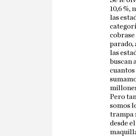
Se le ol
10,6 %, 
las esta
categor
cobrase 
parado, 
las esta
buscan 
cuantos 
sumamos
millones
Pero tam
somos lo
trampa n
desde el
maquilla