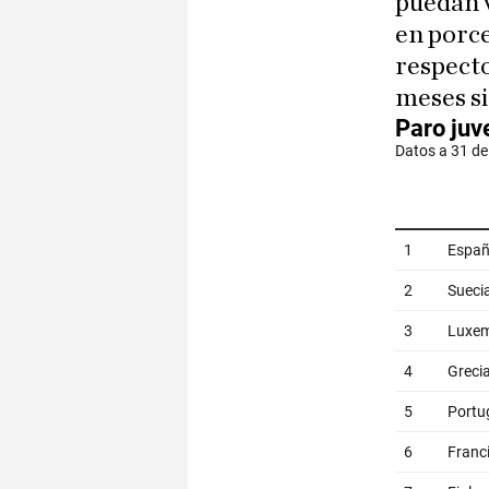
puedan v
en porc
respecto
meses si