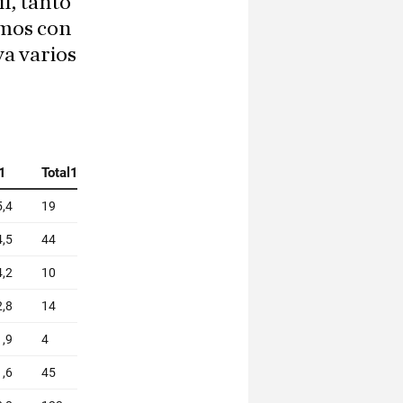
l, tanto
amos con
va varios