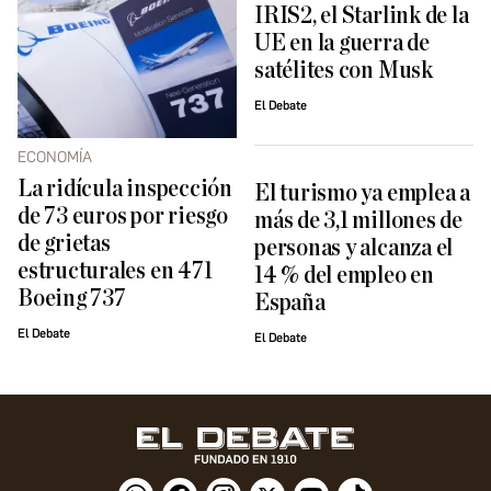
IRIS2, el Starlink de la
UE en la guerra de
satélites con Musk
El Debate
ECONOMÍA
La ridícula inspección
El turismo ya emplea a
de 73 euros por riesgo
más de 3,1 millones de
de grietas
personas y alcanza el
estructurales en 471
14 % del empleo en
Boeing 737
España
El Debate
El Debate