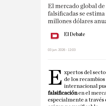
El mercado global de
falsificadas se esti
millones dólares anu
El Debate
03 jun. 2026 - 12:03
E
xpertos del secto
de los recambios
internacional pu
falsificación
en el merc
especialmente a través d