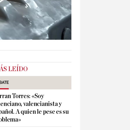
ÁS LEÍDO
BATE
rran Torres: «Soy
lenciano, valencianista y
pañol. A quien le pese es su
oblema»