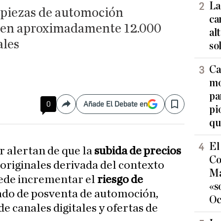
La
 piezas de automoción
ca
ma en aproximadamente 12.000
al
ales
so
Ca
mo
pa
0
Añade El Debate en
Compartir
Save
pi
qu
El
r alertan de que la
subida de precios
Co
 originales derivada del contexto
Ma
ede incrementar el
riesgo de
«s
ado de posventa de automoción,
Oc
e canales digitales y ofertas de