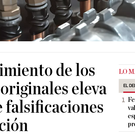
imiento de los
LO M
originales eleva
EL DE
Fe
e falsificaciones
va
es
ción
pr