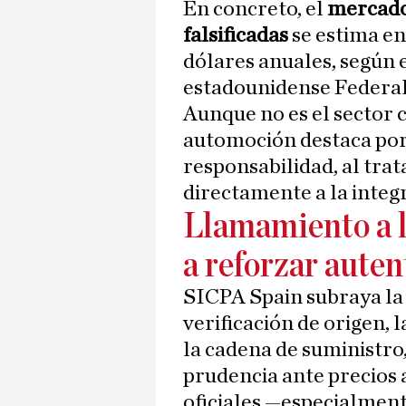
En concreto, el
mercado
falsificadas
se estima e
dólares anuales, según e
estadounidense Federa
Aunque no es el sector 
automoción destaca por 
responsabilidad, al tra
directamente a la integr
Llamamiento a l
a reforzar auten
SICPA Spain subraya la 
verificación de origen, l
la cadena de suministro
prudencia ante precios
oficiales —especialmen