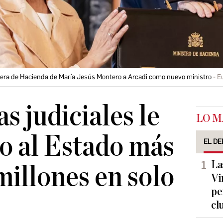
rtera de Hacienda de María Jesús Montero a Arcadi como nuevo ministro
E
s judiciales le
LO M
o al Estado más
EL DE
La
millones en solo
Vi
pe
cl