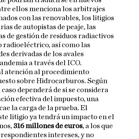
que podrían traducirse en nuevos
ntre ellos menciona los arbitrajes
ados con las renovables, los litigios
ias de autopistas de peaje, las
s de gestión de residuos radiactivos
 radioeléctrico, así como las
des derivadas de los avales
andemia a través del ICO.
l atención al procedimiento
uesto sobre Hidrocarburos. Según
l caso dependerá de si se considera
ación efectiva del impuesto, una
cae la carga de la prueba. El
e litigio ya tendrá un impacto en el
nos,
316 millones de euros
, a los que
respondientes intereses, y no