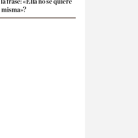
 la frase: «Ella no se quiere
í misma»?