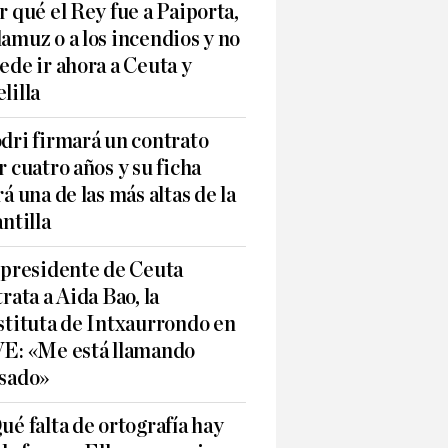
r qué el Rey fue a Paiporta,
amuz o a los incendios y no
ede ir ahora a Ceuta y
lilla
dri firmará un contrato
r cuatro años y su ficha
rá una de las más altas de la
antilla
 presidente de Ceuta
trata a Aida Bao, la
stituta de Intxaurrondo en
E: «Me está llamando
sado»
ué falta de ortografía hay