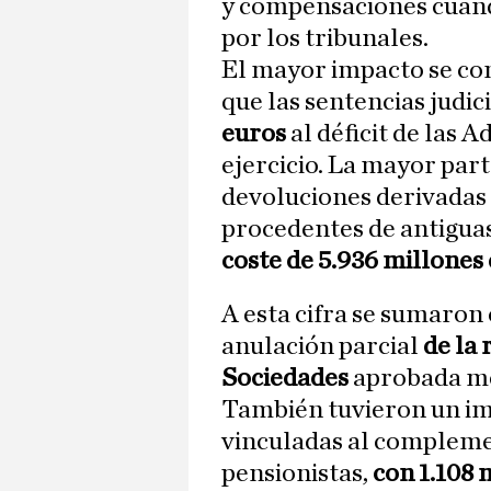
y compensaciones cuan
por los tribunales.
El mayor impacto se co
que las sentencias judic
euros
al déficit de las 
ejercicio. La mayor part
devoluciones derivadas 
procedentes de antigua
coste de 5.936 millones
A esta cifra se sumaron 
anulación parcial
de la 
Sociedades
aprobada me
También tuvieron un im
vinculadas al complem
pensionistas,
con 1.108 