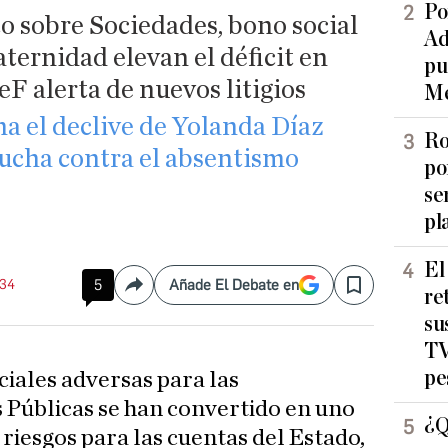
Po
o sobre Sociedades, bono social
Ad
ernidad elevan el déficit en
pu
eF alerta de nuevos litigios
Me
 el declive de Yolanda Díaz
Ro
lucha contra el absentismo
po
se
pl
El
:34
5
Añade El Debate en
Compartir
Save
re
su
TV
pe
ciales adversas para las
 Públicas se han convertido en uno
¿Q
 riesgos para las cuentas del Estado,