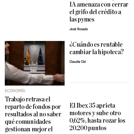
IA amenaza con cerrar
el grifo del crédito a
las pymes
José Rosado
¿Cuándo es rentable
cambiar la hipoteca?
Claudia Cid
ECONOMÍA
Trabajo retrasa el
El Ibex 35 aprieta
reparto de fondos por
motores y sube otro
resultados al no saber
0,62%, hasta rozar los
qué comunidades
20.200 puntos
gestionan mejor el