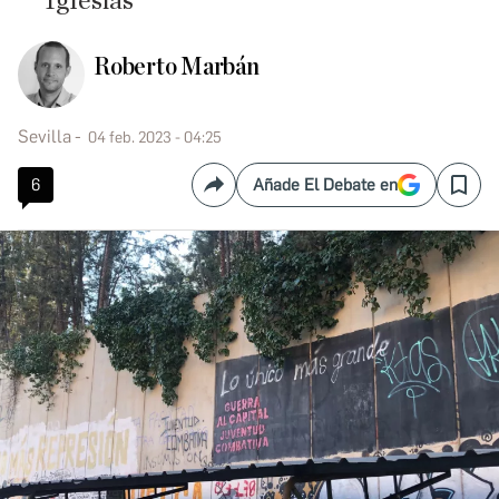
Iglesias
Roberto Marbán
Sevilla
04 feb. 2023 - 04:25
6
Añade El Debate en
Compartir
Save