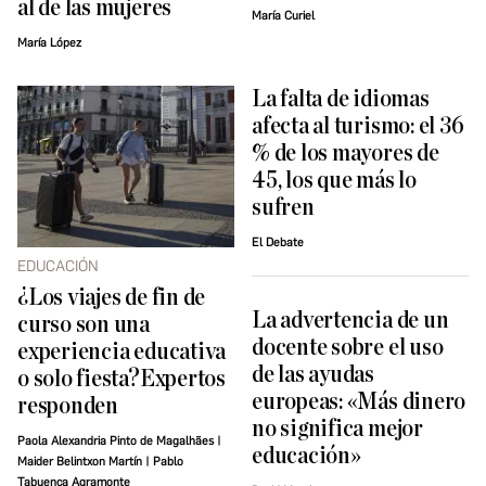
al de las mujeres
María Curiel
María López
La falta de idiomas
afecta al turismo: el 36
% de los mayores de
45, los que más lo
sufren
El Debate
EDUCACIÓN
¿Los viajes de fin de
La advertencia de un
curso son una
docente sobre el uso
experiencia educativa
de las ayudas
o solo fiesta?Expertos
europeas: «Más dinero
responden
no significa mejor
Paola Alexandria Pinto de Magalhães |
educación»
Maider Belintxon Martín | Pablo
Tabuenca Agramonte