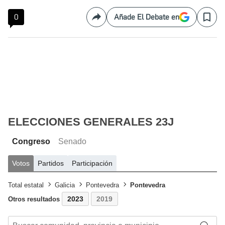
0
Añade El Debate en
Compartir
Save