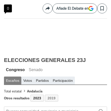
0
Añade El Debate en
Compartir
Save