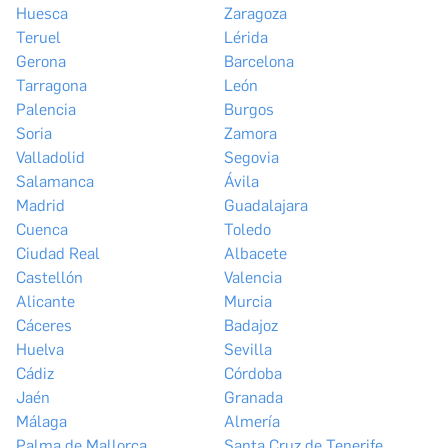
Huesca
Zaragoza
Teruel
Lérida
Gerona
Barcelona
Tarragona
León
Palencia
Burgos
Soria
Zamora
Valladolid
Segovia
Salamanca
Ávila
Madrid
Guadalajara
Cuenca
Toledo
Ciudad Real
Albacete
Castellón
Valencia
Alicante
Murcia
Cáceres
Badajoz
Huelva
Sevilla
Cádiz
Córdoba
Jaén
Granada
Málaga
Almería
Palma de Mallorca
Santa Cruz de Tenerife