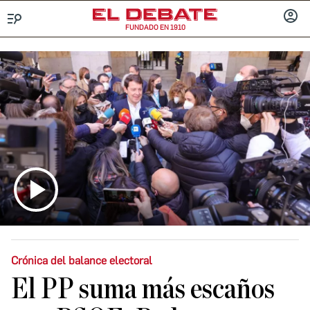
FUNDADO EN 1910
Menú
INICIA
SESIÓ
Crónica del balance electoral
El PP suma más escaños