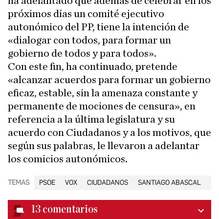
ha adelantado que además de celebrar en los
próximos días un comité ejecutivo
autonómico del PP, tiene la intención de
«dialogar con todos, para formar un
gobierno de todos y para todos».
Con este fin, ha continuado, pretende
«alcanzar acuerdos para formar un gobierno
eficaz, estable, sin la amenaza constante y
permanente de mociones de censura», en
referencia a la última legislatura y su
acuerdo con Ciudadanos y a los motivos, que
según sus palabras, le llevaron a adelantar
los comicios autonómicos.
TEMAS
PSOE
VOX
CIUDADANOS
SANTIAGO ABASCAL
PA
13
comentarios