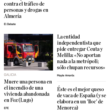
contra el tráfico de
personas y drogas en
Almería
El Debate
La entidad
independentista que
pide entregar Ceuta y
Melilla: «No aportan
nada a la metrópoli;
sólo chupan recursos»
GALICIA
Mayte Amorós
Muere una persona en
el incendio de una
Éste es el mejor queso
vivienda abandonada
de vaca de España (y se
en Foz (Lugo)
elabora en un 'lloc' de
Menorca)
EFE