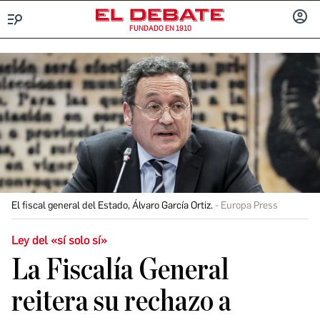
FUNDADO EN 1910
Menú
INICIA
SESIÓ
El fiscal general del Estado, Álvaro García Ortiz.
Europa Press
Ley del «sí solo sí»
La Fiscalía General
reitera su rechazo a