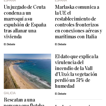
ESPAÑA
ESPAÑA ​
Un juzgado de Ceuta
Marlaska comunica a
condena a un
la UE el
marroquí a su
restablecimiento de
expulsión de España
controles fronterizos
tras allanar una
en conexiones aéreas y
vivienda
marítimas con Italia
El Debate
El Debate
El dato que explica la
virulencia del
incendio de la Vall
d'Uixó: la vegetación
perdió un 51% de
humedad
GALICIA
El Debate
Rescatan a una
persona que flotaba