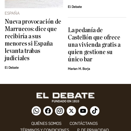
El Debate
ESPAÑA
Nueva provocación de
Marruecos: dice que
La pedanía de
recibiría a sus
Castellón que ofrece
menores si España
una vivienda gratis a
levanta trabas
quien gestione su
judiciales
único bar
El Debate
Marian M. Borja
QUIÉNES SOMOS
CONTÁCTANOS
TÉRMINOS Y CONDICIONES
P. DE PRIVACIDAD