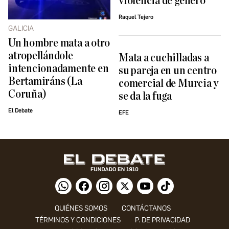
violencia de género
Raquel Tejero
GALICIA
Un hombre mata a otro
atropellándole
Mata a cuchilladas a
intencionadamente en
su pareja en un centro
Bertamiráns (La
comercial de Murcia y
Coruña)
se da la fuga
El Debate
EFE
QUIÉNES SOMOS
CONTÁCTANOS
TÉRMINOS Y CONDICIONES
P. DE PRIVACIDAD