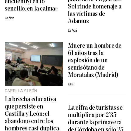
encuentro en lo
Sol rinde homenaje a
sencillo, en la calma»
las víctimas de
La Voz
Adamuz
La Voz
Muere un hombre de
61 años tras la
explosión de un
semisótano de
Moratalaz (Madrid)
EFE
CASTILLA Y LEÓN
La brecha educativa
que persiste en
La cifra de turistas se
Castilla y León: el
multiplica por 2'35
abandono entre los
durante la primavera
hombres casi duplica
de Córdoba en sólo 25