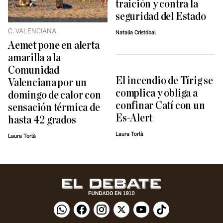
traición y contra la
seguridad del Estado
C. VALENCIANA
Natalia Cristóbal
Aemet pone en alerta
amarilla a la
Comunidad
El incendio de Tírig se
Valenciana por un
complica y obliga a
domingo de calor con
confinar Catí con un
sensación térmica de
Es-Alert
hasta 42 grados
Laura Torlà
Laura Torlà