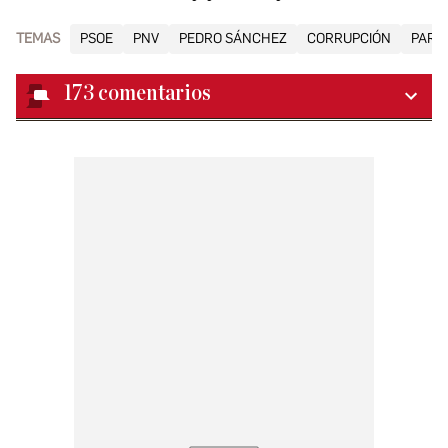
TEMAS
PSOE
PNV
PEDRO SÁNCHEZ
CORRUPCIÓN
PARTI
173
comentarios