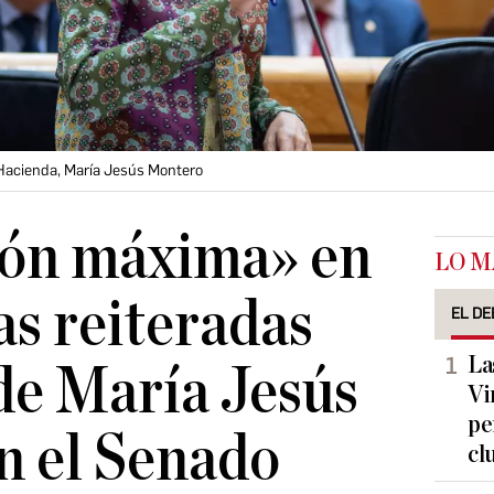
 Hacienda, María Jesús Montero
ión máxima» en
LO M
as reiteradas
EL DE
La
de María Jesús
Vi
pe
n el Senado
cl