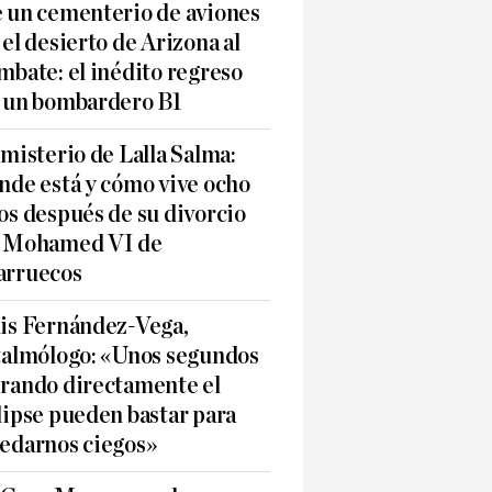
 un cementerio de aviones
 el desierto de Arizona al
mbate: el inédito regreso
 un bombardero B1
 misterio de Lalla Salma:
nde está y cómo vive ocho
os después de su divorcio
 Mohamed VI de
rruecos
is Fernández-Vega,
talmólogo: «Unos segundos
rando directamente el
lipse pueden bastar para
edarnos ciegos»