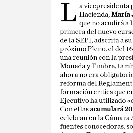
L
a vicepresidenta 
Hacienda,
María 
que no acudirá a l
primera del nuevo curso
de la SEPI, adscrita a s
próximo Pleno, el del 16
una reunión con la pres
Moneda y Timbre, tambi
ahora no era obligatorio 
reforma del Reglamento 
formación critica que e
Ejecutivo ha utilizado «
Con ellas
acumulará 20
celebran en la Cámara A
fuentes conocedoras, so