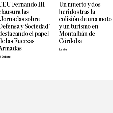
CEU Fernando III
Un muerto y dos
clausura las
heridos tras la
'Jornadas sobre
colisión de una moto
Defensa y Sociedad'
y un turismo en
destacando el papel
Montalbán de
de las Fuerzas
Córdoba
Armadas
La Voz
l Debate