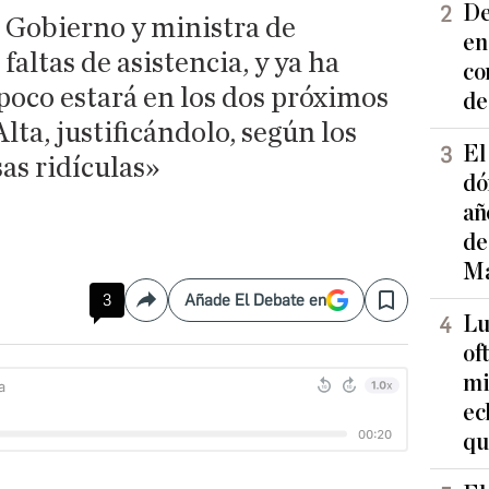
De
l Gobierno y ministra de
en
altas de asistencia, y ya ha
co
co estará en los dos próximos
de
lta, justificándolo, según los
El
as ridículas»
dó
añ
de
Ma
3
Añade El Debate en
Compartir
Save
Lu
of
mi
ec
qu