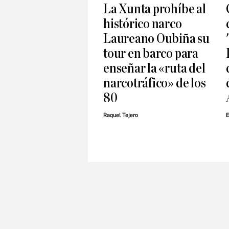
La Xunta prohíbe al
histórico narco
Laureano Oubiña su
tour en barco para
enseñar la «ruta del
narcotráfico» de los
80
Raquel Tejero
E