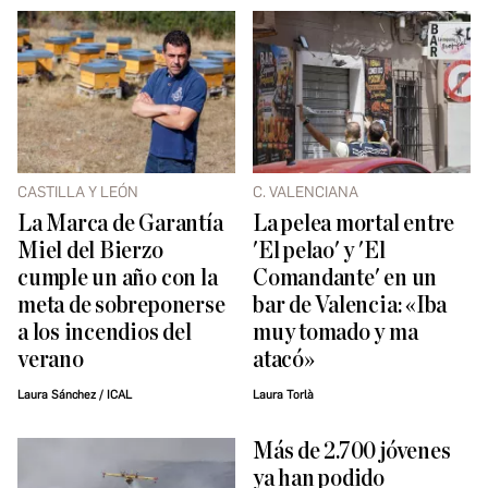
CASTILLA Y LEÓN
C. VALENCIANA
La Marca de Garantía
La pelea mortal entre
Miel del Bierzo
'El pelao' y 'El
cumple un año con la
Comandante' en un
meta de sobreponerse
bar de Valencia: «Iba
a los incendios del
muy tomado y ma
verano
atacó»
Laura Sánchez / ICAL
Laura Torlà
Más de 2.700 jóvenes
ya han podido