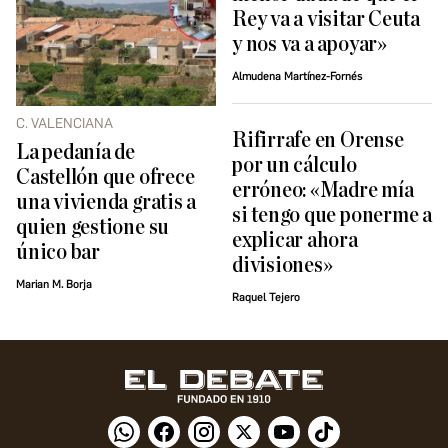
Rey va a visitar Ceuta
y nos va a apoyar»
Almudena Martínez-Fornés
C. VALENCIANA
Rifirrafe en Orense
La pedanía de
por un cálculo
Castellón que ofrece
erróneo: «Madre mía
una vivienda gratis a
si tengo que ponerme a
quien gestione su
explicar ahora
único bar
divisiones»
Marian M. Borja
Raquel Tejero