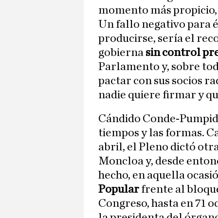
momento más propicio, o
Un fallo negativo para 
producirse, sería el re
gobierna
sin control pr
Parlamento y, sobre todo
pactar con sus socios ra
nadie quiere firmar y qu
Cándido Conde-Pumpido,
tiempos y las formas. C
abril, el Pleno dictó ot
Moncloa y, desde entonc
hecho, en aquella ocasi
Popular
frente al bloqu
Congreso, hasta en 71 oc
la presidenta del órgano