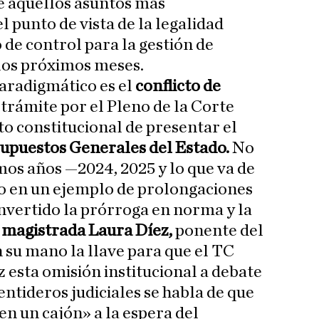
ue aquellos asuntos más
 punto de vista de la legalidad
de control para la gestión de
 los próximos meses.
paradigmático es el
conflicto de
trámite por el Pleno de la Corte
o constitucional de presentar el
supuestos Generales del Estado.
No
imos años —2024, 2025 y lo que va de
o en un ejemplo de prolongaciones
nvertido la prórroga en norma y la
a
magistrada Laura Díez,
ponente del
n su mano la llave para que el TC
z esta omisión institucional a debate
entideros judiciales se habla de que
en un cajón» a la espera del