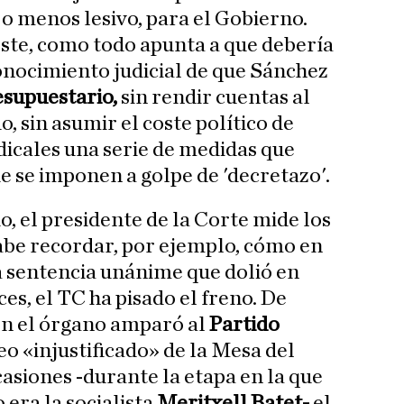
 menos lesivo, para el Gobierno.
éste, como todo apunta a que debería
conocimiento judicial de que Sánchez
esupuestario,
sin rendir cuentas al
, sin asumir el coste político de
dicales una serie de medidas que
e se imponen a golpe de 'decretazo'.
 el presidente de la Corte mide los
abe recordar, por ejemplo, cómo en
ra sentencia unánime que dolió en
es, el TC ha pisado el freno. De
ón el órgano amparó al
Partido
eo «injustificado» de la Mesa del
asiones -durante la etapa en la que
 era la socialista
Meritxell Batet-
el