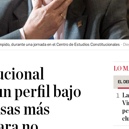
pido, durante una jornada en el Centro de Estudios Constitucionales
Di
LO M
ucional
EL DE
n perfil bajo
La
Vi
usas más
pe
cl
ara no