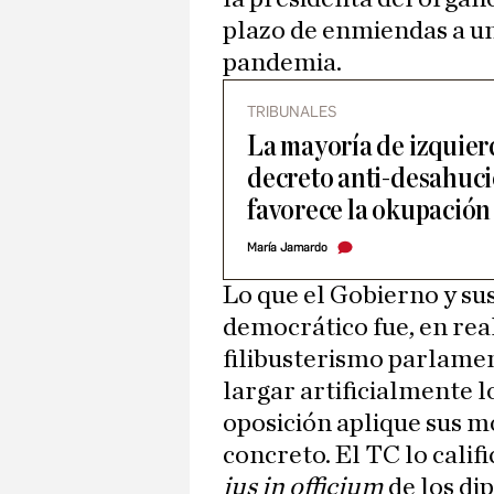
plazo de enmiendas a un
pandemia.
TRIBUNALES
La mayoría de izquierd
decreto anti-desahuci
favorece la okupación
María Jamardo
Lo que el Gobierno y s
democrático fue, en rea
filibusterismo parlamen
largar artificialmente l
oposición aplique sus m
concreto. El TC lo calif
ius in officium
de los di