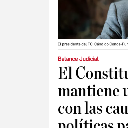
El presidente del TC, Cándido Conde-Pum
Balance Judicial
El Constit
mantiene u
con las ca
políticas p