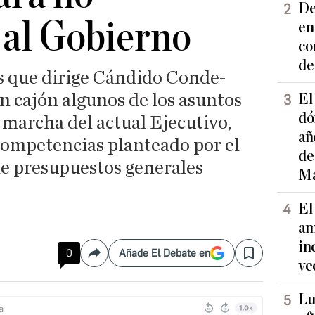
De
 al Gobierno
en
co
de
s que dirige Cándido Conde-
 cajón algunos de los asuntos
El
dó
 marcha del actual Ejecutivo,
añ
 competencias planteado por el
de
de presupuestos generales
Ma
El
am
in
0
Añade El Debate en
Compartir
Save
ve
Lu