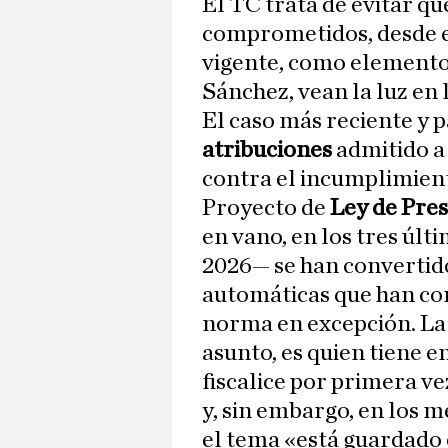
El TC trata de evitar q
comprometidos, desde el
vigente, como elemento 
Sánchez, vean la luz en
El caso más reciente y 
atribuciones
admitido a 
contra el incumplimient
Proyecto de
Ley de Pre
en vano, en los tres últ
2026— se han convertid
automáticas que han co
norma en excepción. L
asunto, es quien tiene e
fiscalice por primera ve
y, sin embargo, en los m
el tema «está guardado 