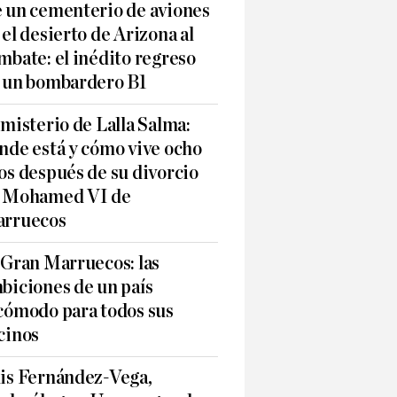
 un cementerio de aviones
 el desierto de Arizona al
mbate: el inédito regreso
 un bombardero B1
 misterio de Lalla Salma:
nde está y cómo vive ocho
os después de su divorcio
 Mohamed VI de
rruecos
 Gran Marruecos: las
biciones de un país
cómodo para todos sus
cinos
is Fernández-Vega,