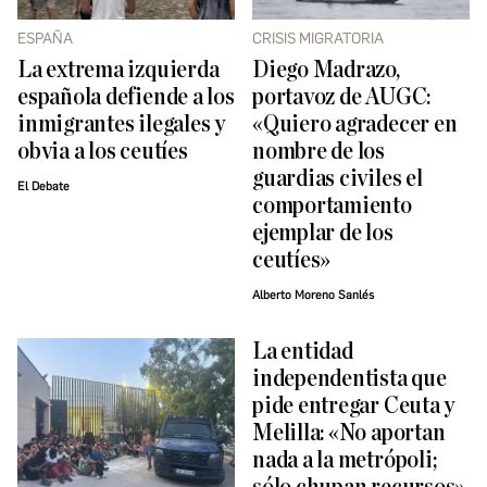
ESPAÑA
CRISIS MIGRATORIA
La extrema izquierda
Diego Madrazo,
española defiende a los
portavoz de AUGC:
inmigrantes ilegales y
«Quiero agradecer en
obvia a los ceutíes
nombre de los
guardias civiles el
El Debate
comportamiento
ejemplar de los
ceutíes»
Alberto Moreno Sanlés
La entidad
independentista que
pide entregar Ceuta y
Melilla: «No aportan
nada a la metrópoli;