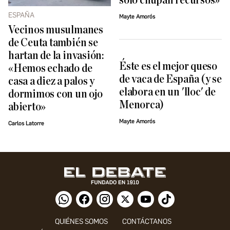
sólo chupan recursos»
ESPAÑA
Mayte Amorós
Vecinos musulmanes
de Ceuta también se
hartan de la invasión:
Éste es el mejor queso
«Hemos echado de
de vaca de España (y se
casa a diez a palos y
elabora en un 'lloc' de
dormimos con un ojo
Menorca)
abierto»
Mayte Amorós
Carlos Latorre
QUIÉNES SOMOS
CONTÁCTANOS