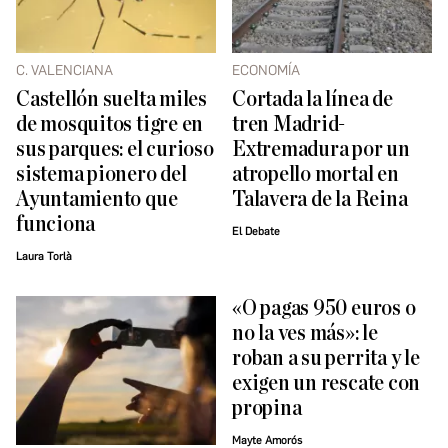
C. VALENCIANA
ECONOMÍA
Castellón suelta miles
Cortada la línea de
de mosquitos tigre en
tren Madrid-
sus parques: el curioso
Extremadura por un
sistema pionero del
atropello mortal en
Ayuntamiento que
Talavera de la Reina
funciona
El Debate
Laura Torlà
«O pagas 950 euros o
no la ves más»: le
roban a su perrita y le
exigen un rescate con
propina
Mayte Amorós