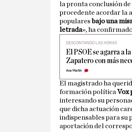
la pronta conclusión de 
procedente acordar la a
populares
bajo una mis
letrada
», ha confirmado
DESCONTANDO LAS HORAS
El PSOE se agarra a la
Zapatero con más nec
Ana Martín
El magistrado ha querido
formación política
Vox 
interesando su personac
que dicha actuación care
indispensables para su pl
aportación del corresp