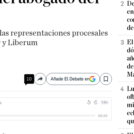
De
en
co
de
 las representaciones procesales
r y Liberum
El
dó
añ
de
Ma
10
Añade El Debate en
Compartir
Save
Lu
of
mi
ec
qu