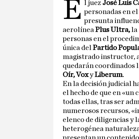
E
l juez
José Luis 
personadas en el
presunta influenc
aerolínea
Plus Ultra,
la
personas en el procedim
única del
Partido Popul
magistrado instructor, a
quedarán coordinados l
Oír, Vox
y
Liberum
.
En la decisión judicial 
el hecho de que en «un c
todas ellas, tras ser ad
numerosos recursos, «in
elenco de diligencias y 
heterogénea naturaleza
presentan un contenido