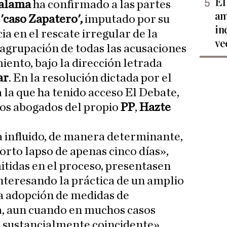
El
Calama
ha confirmado a las partes
am
'caso Zapatero',
imputado por su
in
ia en el rescate irregular de la
ve
 agrupación de todas las acusaciones
iento, bajo la dirección letrada
ar
. En la resolución dictada por el
 la que ha tenido acceso El Debate,
os abogados del propio
PP
,
Hazte
ha influido, de manera determinante,
orto lapso de apenas cinco días»,
mitidas en el proceso, presentasen
teresando la práctica de un amplio
la adopción de medidas de
, aun cuando en muchos casos
 sustancialmente coincidente».