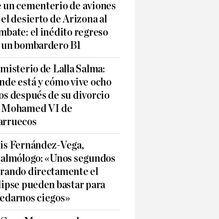
 un cementerio de aviones
 el desierto de Arizona al
mbate: el inédito regreso
 un bombardero B1
 misterio de Lalla Salma:
nde está y cómo vive ocho
os después de su divorcio
 Mohamed VI de
rruecos
is Fernández-Vega,
talmólogo: «Unos segundos
rando directamente el
lipse pueden bastar para
edarnos ciegos»