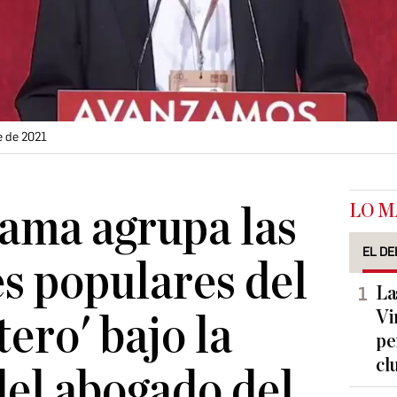
e de 2021
LO M
lama agrupa las
EL DE
s populares del
La
Vi
ero' bajo la
pe
cl
del abogado del