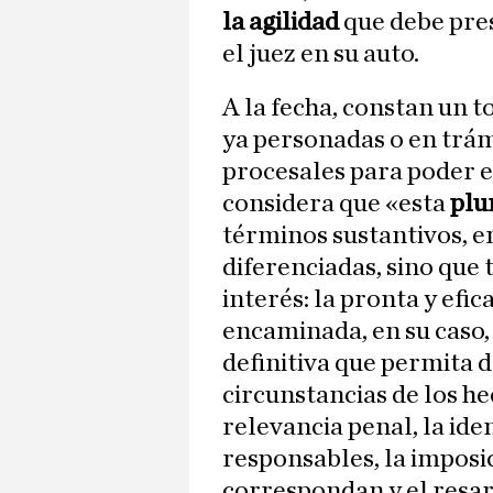
la agilidad
que debe pres
el juez en su auto.
A la fecha, constan un t
ya personadas o en trám
procesales para poder e
considera que «esta
plur
términos sustantivos, en
diferenciadas, sino que
interés: la pronta y efic
encaminada, en su caso,
definitiva que permita 
circunstancias de los he
relevancia penal, la iden
responsables, la imposi
correspondan y el resar