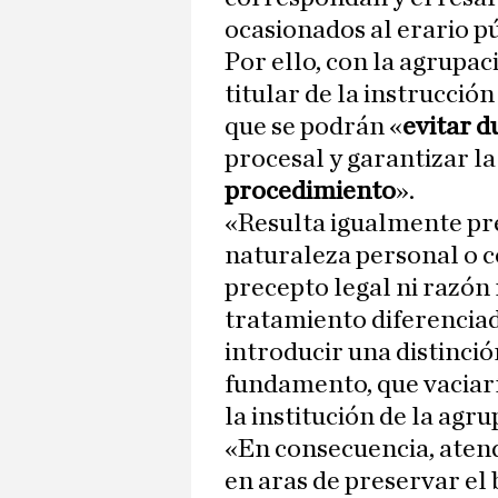
ocasionados al erario p
Por ello, con la agrupac
titular de la instrucció
que se podrán «
evitar d
procesal y garantizar la
procedimiento
».
«Resulta igualmente pr
naturaleza personal o c
precepto legal ni razón 
tratamiento diferenciad
introducir una distinció
fundamento, que vaciarí
la institución de la agr
«En consecuencia, atend
en aras de preservar el