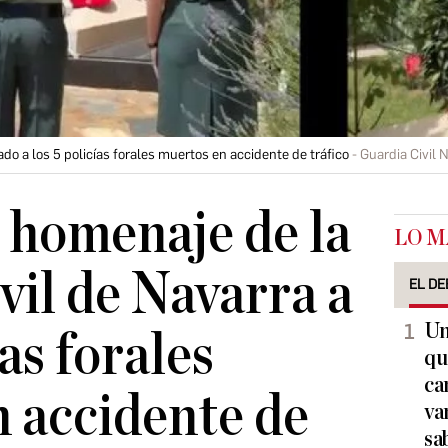
do a los 5 policías forales muertos en accidente de tráfico
Guardia Civil 
 homenaje de la
LO M
vil de Navarra a
EL DE
Un
ías forales
qu
ca
 accidente de
va
sa