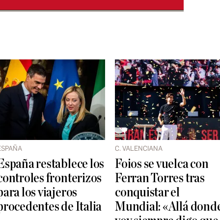
ESPAÑA
C. VALENCIANA
España restablece los
Foios se vuelca con
controles fronterizos
Ferran Torres tras
para los viajeros
conquistar el
procedentes de Italia
Mundial: «Allá dond