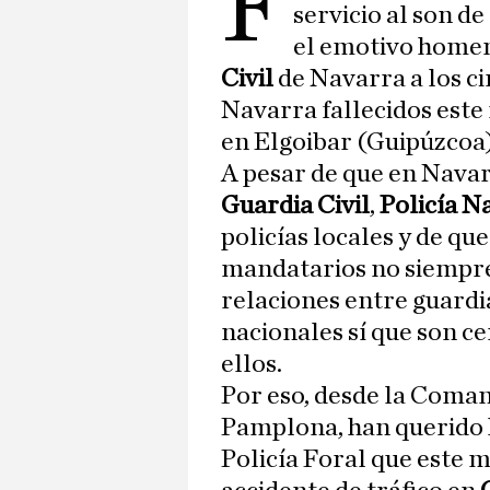
F
servicio al son de 
el emotivo homen
Civil
de Navarra a los ci
Navarra fallecidos este
en Elgoibar (Guipúzcoa)
A pesar de que en Navar
Guardia Civil
,
Policía N
policías locales y de que
mandatarios no siempre 
relaciones entre guardias
nacionales sí que son c
ellos.
Por eso, desde la Coman
Pamplona, han querido h
Policía Foral que este m