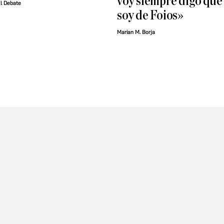
voy siempre digo que
l Debate
soy de Foios»
Marian M. Borja