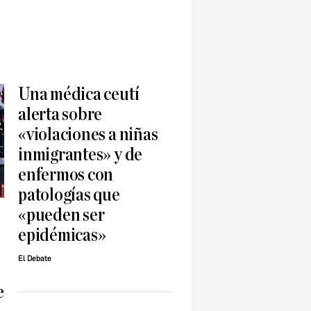
Una médica ceutí
alerta sobre
«violaciones a niñas
inmigrantes» y de
enfermos con
patologías que
«pueden ser
epidémicas»
El Debate
e