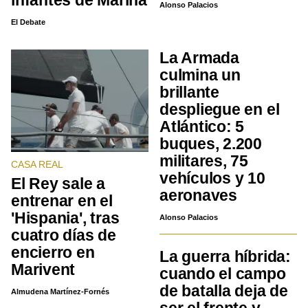
infantes de Marina
Alonso Palacios
El Debate
La Armada
culmina un
brillante
despliegue en el
Atlántico: 5
buques, 2.200
militares, 75
CASA REAL
vehículos y 10
El Rey sale a
aeronaves
entrenar en el
'Hispania', tras
Alonso Palacios
cuatro días de
encierro en
La guerra híbrida:
Marivent
cuando el campo
de batalla deja de
Almudena Martínez-Fornés