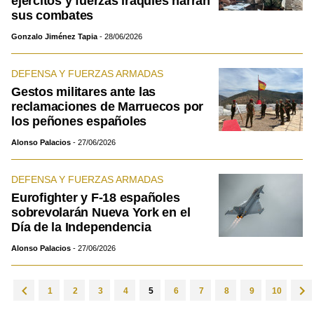
ejércitos y fuerzas iraquíes narran
sus combates
Gonzalo Jiménez Tapia
28/06/2026
DEFENSA Y FUERZAS ARMADAS
Gestos militares ante las
reclamaciones de Marruecos por
los peñones españoles
Alonso Palacios
27/06/2026
DEFENSA Y FUERZAS ARMADAS
Eurofighter y F-18 españoles
sobrevolarán Nueva York en el
Día de la Independencia
Alonso Palacios
27/06/2026
1
2
3
4
5
6
7
8
9
10