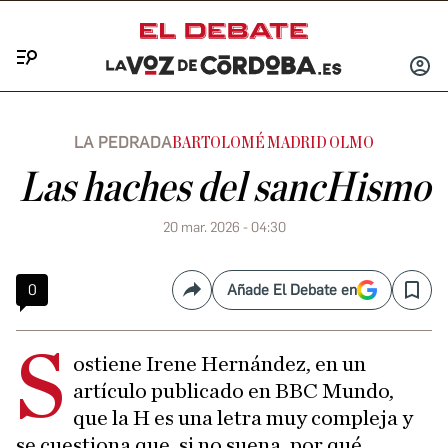
Menú
INICIA
SESIÓ
LA PEDRADA
BARTOLOMÉ MADRID OLMO
Las haches del sancHismo
20 mar. 2026 - 04:30
0
Añade El Debate en
Compartir
Save
S
ostiene Irene Hernández, en un
artículo publicado en BBC Mundo,
que la H es una letra muy compleja y
se cuestiona que, si no suena, por qué