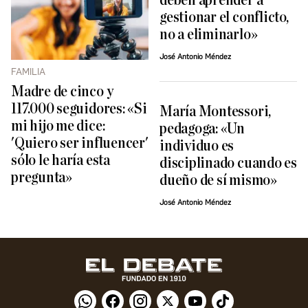
deben aprender a
gestionar el conflicto,
no a eliminarlo»
José Antonio Méndez
FAMILIA
Madre de cinco y
117.000 seguidores: «Si
María Montessori,
mi hijo me dice:
pedagoga: «Un
'Quiero ser influencer'
individuo es
sólo le haría esta
disciplinado cuando es
pregunta»
dueño de sí mismo»
José Antonio Méndez