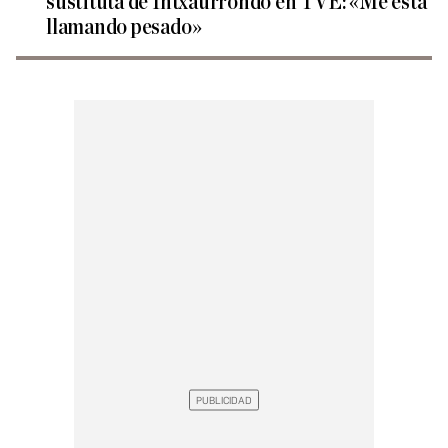
sustituta de Intxaurrondo en TVE: «Me está
llamando pesado»