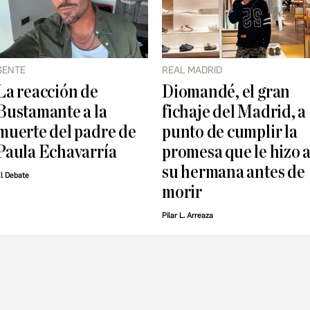
GENTE
REAL MADRID
La reacción de
Diomandé, el gran
Bustamante a la
fichaje del Madrid, a
muerte del padre de
punto de cumplir la
Paula Echavarría
promesa que le hizo 
su hermana antes de
l Debate
morir
Pilar L. Arreaza