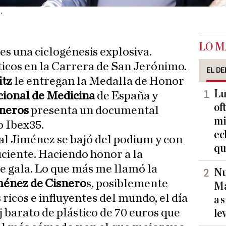
'
LO M
es una ciclogénesis explosiva.
ticos en la Carrera de San Jerónimo.
EL DE
itz
le entregan la Medalla de Honor
Lu
ional de Medicina
de España y
of
sneros
presenta un documental
mi
o Ibex35.
ec
l Jiménez se bajó del podium y con
qu
iciente. Haciendo honor a la
ce gala. Lo que más me llamó la
Nu
ménez de Cisnero
s, posiblemente
Ma
ricos e influyentes del mundo, el día
a 
oj barato de plástico de 70 euros que
le