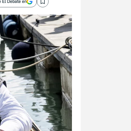
 El Debate en
Save