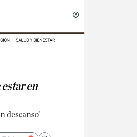
INICIAR
SESIÓN
IGIÓN
SALUD Y BIENESTAR
 estar en
in descanso´