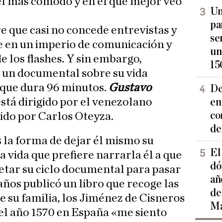
el más cómodo y en el que mejor veo
Un
pa
 que casi no concede entrevistas y
se
se en un imperio de comunicación y
un
 los flashes. Y sin embargo,
15
 un documental sobre su vida
 que dura 96 minutos.
Gustavo
De
stá dirigido por el venezolano
en
co
do por Carlos Oteyza.
de
 la forma de dejar él mismo su
El
 vida que prefiere narrarla él a que
dó
letar su ciclo documental para pasar
añ
 años publicó un libro que recoge las
de
e su familia, los Jiménez de Cisneros
Ma
 el año 1570 en España «me siento