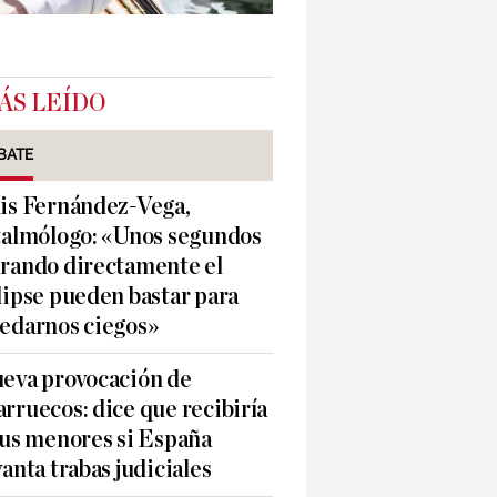
ÁS LEÍDO
BATE
is Fernández-Vega,
talmólogo: «Unos segundos
rando directamente el
lipse pueden bastar para
edarnos ciegos»
eva provocación de
rruecos: dice que recibiría
sus menores si España
vanta trabas judiciales