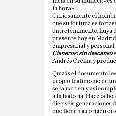
lucía en su muñeca «es 
la hora».
Curiosamente el hombre
que su fortuna se forja
entretenimiento, huya de
presente hoy en Madrid
empresarial y personal
Cisneros: sin descanso
e
Andrés Crema y produci
Quizás el documental es
propio testimonio de una
se la narren y así comp
a la historia. Hace ocho
dieciséis generaciones d
que tienen su origen en