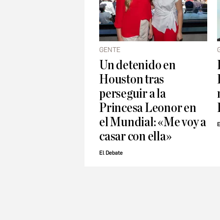
GENTE
Un detenido en
Houston tras
perseguir a la
Princesa Leonor en
el Mundial: «Me voy a
E
casar con ella»
El Debate