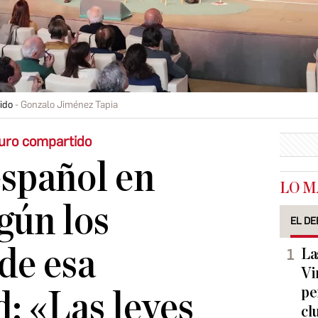
ido
Gonzalo Jiménez Tapia
turo compartido
español en
LO M
gún los
EL DE
de esa
La
Vi
pe
: «Las leyes
cl