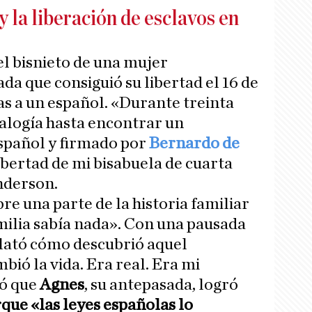
 la liberación de esclavos en
 el bisnieto de una mujer
da que consiguió su libertad el 16 de
as a un español. «Durante treinta
alogía hasta encontrar un
spañol y firmado por
Bernardo de
libertad de mi bisabuela de cuarta
nderson.
bre una parte de la historia familiar
amilia sabía nada». Con una pausada
lató cómo descubrió aquel
ó la vida. Era real. Era mi
có que
Agnes
, su antepasada, logró
que «las leyes españolas lo