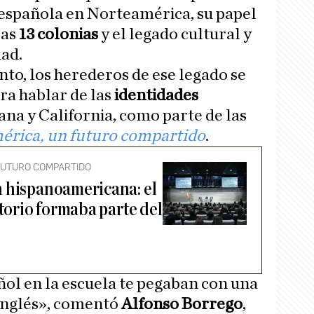
a española en Norteamérica, su papel
las
13 colonias
y el legado cultural y
dad.
to, los herederos de ese legado se
a hablar de las
identidades
ana y California, como parte de las
rica, un futuro compartido
.
FUTURO COMPARTIDO
 hispanoamericana: el
itorio formaba parte del
ol en la escuela te pegaban con una
 inglés», comentó
Alfonso Borrego
,