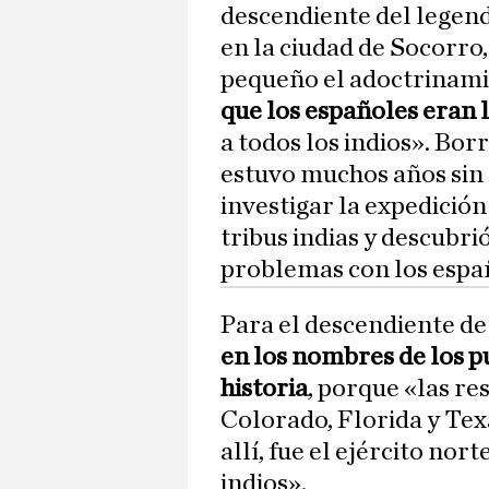
descendiente del legen
en la ciudad de Socorro
pequeño el adoctrinami
que los españoles eran 
a todos los indios». Bor
estuvo muchos años sin 
investigar la expedición
tribus indias y descubri
problemas con los espa
Para el descendiente d
en los nombres de los pu
historia
, porque «las re
Colorado, Florida y Tex
allí, fue el ejército nor
indios».