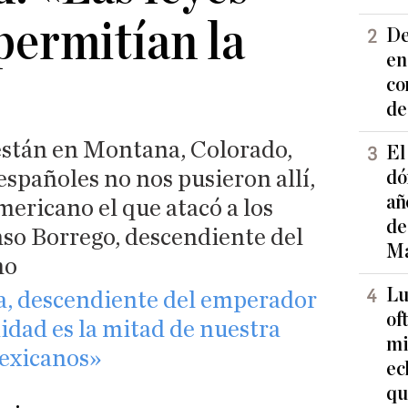
permitían la
De
en
co
de
 están en Montana, Colorado,
El
 españoles no nos pusieron allí,
dó
añ
mericano el que atacó a los
de
nso Borrego, descendiente del
Ma
mo
Lu
a, descendiente del emperador
of
idad es la mitad de nuestra
mi
exicanos»
ec
qu