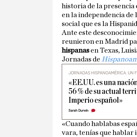
historia de la presenci
en la independencia de 
social que es la Hispani
Ante este desconocimien
reunieron en Madrid par
hispanas
en Texas, Luisi
Jornadas de
Hispanoamé
JORNADAS HISPANOAMÉRICA. UN 
«EE.UU. es una nación
56 % de su actual terr
Imperio español»
Sarah Durwin
«Cuando hablabas españ
vara, tenías que hablar