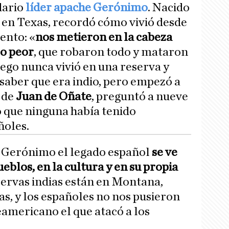
dario
líder apache Gerónimo
. Nacido
, en Texas, recordó cómo vivió desde
ento: «
nos metieron en la cabeza
lo peor
, que robaron todo y mataron
rego nunca vivió en una reserva y
saber que era indio, pero empezó a
 de
Juan de Oñate
, preguntó a nueve
ó que ninguna había tenido
ñoles.
e Gerónimo el legado español
se ve
eblos, en la cultura y en su propia
servas indias están en Montana,
as, y los españoles no nos pusieron
teamericano el que atacó a los