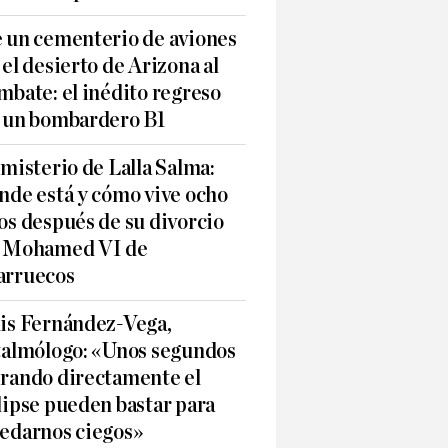
 un cementerio de aviones
 el desierto de Arizona al
mbate: el inédito regreso
 un bombardero B1
 misterio de Lalla Salma:
nde está y cómo vive ocho
os después de su divorcio
 Mohamed VI de
rruecos
is Fernández-Vega,
talmólogo: «Unos segundos
rando directamente el
lipse pueden bastar para
edarnos ciegos»