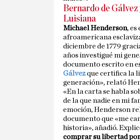
Bernardo de Gálvez y
Luisiana
Michael Henderson
, es
afroamericana esclaviza
diciembre de 1779 graci
años investigué mi gene
documento escrito en e
Gálvez
que certifica la 
generación», relató He
«En la carta se habla so
de la que nadie en mi f
emoción, Henderson re
documento que «me cambi
historia», añadió. Expli
comprar su libertad por