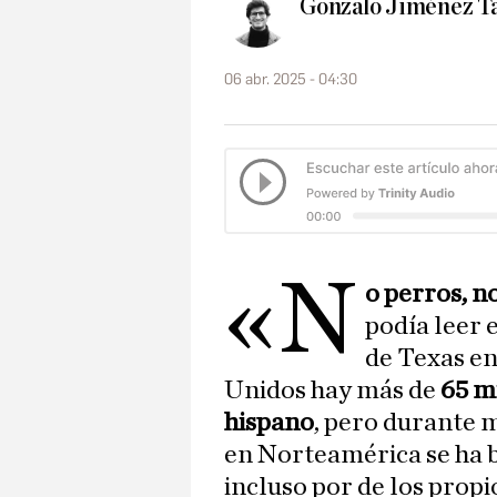
Gonzalo Jiménez T
06 abr. 2025 - 04:30
«N
o perros, n
podía leer 
de Texas en
Unidos hay más de
65 m
hispano
, pero durante m
en Norteamérica se ha b
incluso por de los propio