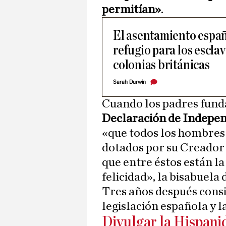
permitían»
.
El asentamiento españ
refugio para los escla
colonias británicas
Sarah Durwin
Cuando los padres fund
Declaración de Indepen
«que todos los hombres 
dotados por su Creador 
que entre éstos están la 
felicidad», la bisabuela
Tres años después consig
legislación española y l
Divulgar la Hispanid