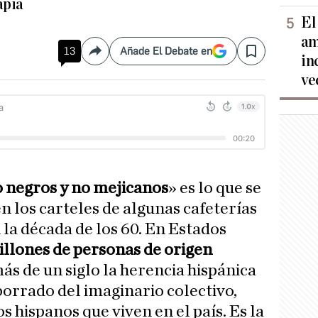
apia
El
am
13
Añade El Debate en
Compartir
Save
in
ve
o negros y no mejicanos
» es lo que se
en los carteles de algunas cafeterías
 la década de los 60. En Estados
illones de personas de origen
ás de un siglo la herencia hispánica
orrado del imaginario colectivo,
s hispanos que viven en el país. Es la