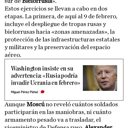
sur de
Bielorrusia
».
Estos ejercicios se llevan a cabo en dos
etapas. La primera, de aquí al 9 de febrero,
incluye el despliegue de tropas rusas y
bielorrusas hacia «zonas amenazadas», la
protección de las infraestructuras estatales
y militares y la preservación del espacio
aéreo.
Washington insiste en su
advertencia: «Rusia podría
invadir Ucrania en febrero»
Miguel Pérez Pichel
Aunque
Moscú
no reveló cuántos soldados
participarán en las maniobras, ni cuánto
armamento pesado va a trasladar, el
viceministro de Defensa ruso,
Alexander