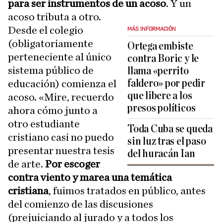
para ser instrumentos de un acoso
. Y un
acoso tributa a otro.
Desde el colegio
MÁS INFORMACIÓN
(obligatoriamente
Ortega embiste
perteneciente al único
contra Boric y le
sistema público de
llama «perrito
faldero» por pedir
educación) comienza el
que libere a los
acoso. «Mire, recuerdo
presos políticos
ahora cómo junto a
otro estudiante
Toda Cuba se queda
cristiano casi no puedo
sin luz tras el paso
presentar nuestra tesis
del huracán Ian
de arte.
Por escoger
contra viento y marea una temática
cristiana
, fuimos tratados en público, antes
del comienzo de las discusiones
(prejuiciando al jurado y a todos los