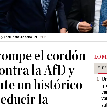
 y posible futuro canciller
AFP
rompe el cordón
LO M
ontra la AfD y
EL DE
Un
nte un histórico
qu
ca
educir la
va
sa