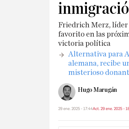
inmigraci
Friedrich Merz, líder
favorito en las próxi
victoria política
​Alternativa para 
alemana, recibe u
misterioso donan
Hugo Marugán
29 ene. 2025 - 17:44
Act. 29 ene. 2025 - 1