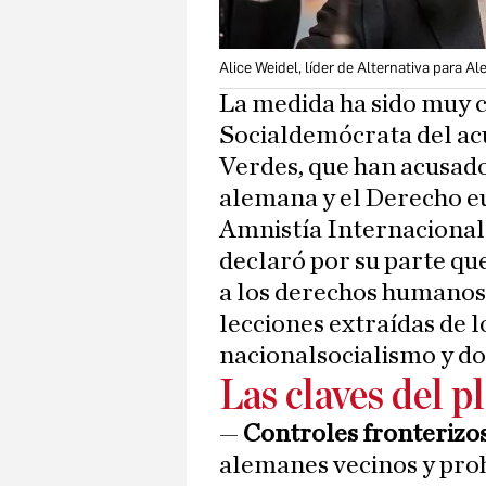
Alice Weidel, líder de Alternativa para A
La medida ha sido muy cr
Socialdemócrata del acu
Verdes, que han acusado
alemana y el Derecho eu
Amnistía Internacional
declaró por su parte qu
a los derechos humanos
lecciones extraídas de l
nacionalsocialismo y d
Las claves del p
—
Controles fronteriz
alemanes vecinos y proh