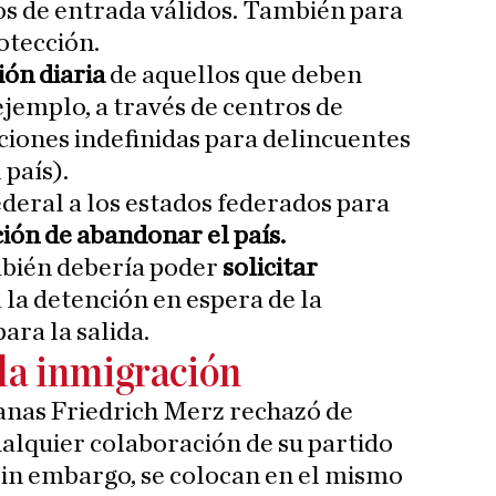
s de entrada válidos. También para
otección.
ón diaria
de aquellos que deben
ejemplo, a través de centros de
nciones indefinidas para delincuentes
país).
deral a los estados federados para
ción de abandonar el país.
mbién debería poder
solicitar
 la detención en espera de la
ara la salida.
 la inmigración
anas Friedrich Merz rechazó de
lquier colaboración de su partido
 sin embargo, se colocan en el mismo