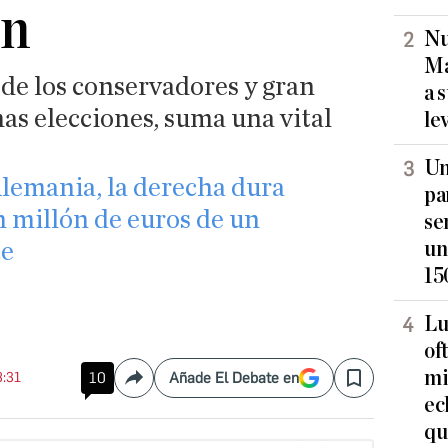
ón
Nu
Ma
 de los conservadores y gran
a 
mas elecciones, suma una vital
le
Un
Alemania, la derecha dura
pa
n millón de euros de un
se
un
te
15
Lu
of
mi
8:31
10
Añade El Debate en
Compartir
Save
ec
qu