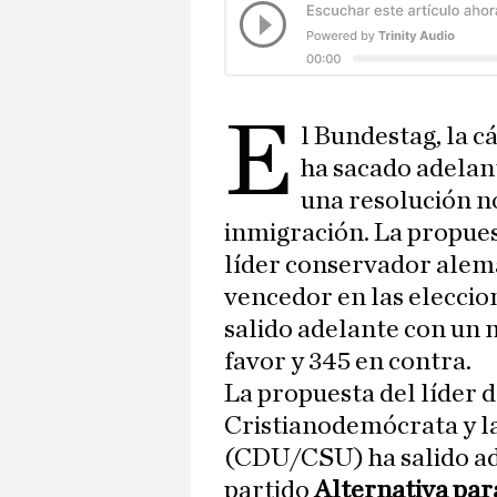
E
l Bundestag, la 
ha sacado adelan
una resolución n
inmigración. La propues
líder conservador alemá
vencedor en las eleccio
salido adelante con un 
favor y 345 en contra.
La propuesta del líder d
Cristianodemócrata y la
(CDU/CSU) ha salido ade
partido
Alternativa pa