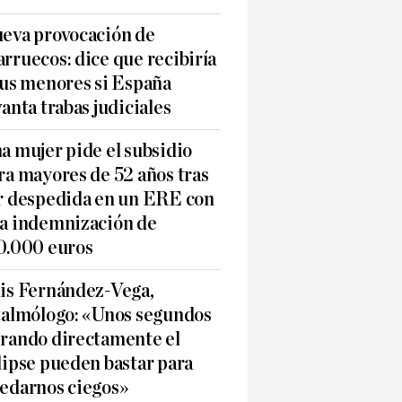
eva provocación de
rruecos: dice que recibiría
sus menores si España
vanta trabas judiciales
a mujer pide el subsidio
ra mayores de 52 años tras
r despedida en un ERE con
a indemnización de
0.000 euros
is Fernández-Vega,
talmólogo: «Unos segundos
rando directamente el
lipse pueden bastar para
edarnos ciegos»