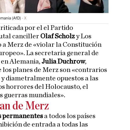
lemania (AfD)
X
iticada por el el Partido
tal canciller
Olaf Scholz
y Los
 a Merz de «violar la Constitución
ropeo». La secretaria general de
 en Alemania,
Julia Duchrow
,
e los planes de Merz son «contrarios
 y diametralmente opuestos a las
os horrores del Holocausto, el
os guerras mundiales».
lan de Merz
os permanentes
a todos los países
ibición de entrada a todas las