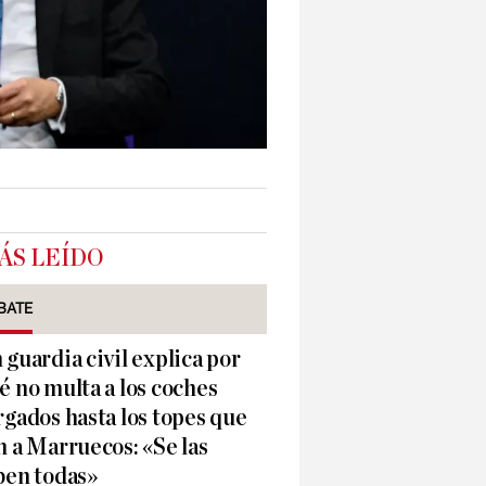
ÁS LEÍDO
BATE
 guardia civil explica por
é no multa a los coches
rgados hasta los topes que
n a Marruecos: «Se las
ben todas»