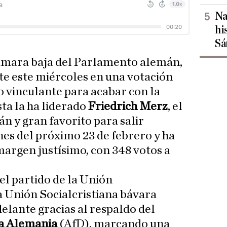
Na
hi
Sá
cámara baja del Parlamento alemán,
te este miércoles en una votación
o vinculante para acabar con la
ta la ha liderado
Friedrich Merz
, el
n y gran favorito para salir
nes del próximo 23 de febrero y ha
margen justísimo, con 348 votos a
el partido de la Unión
 Unión Socialcristiana bávara
lante gracias al respaldo del
ra Alemania
(AfD), marcando una