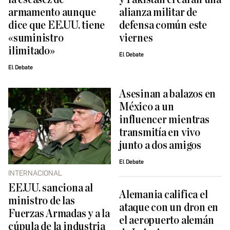
armamento aunque
alianza militar de
dice que EE.UU. tiene
defensa común este
«suministro
viernes
ilimitado»
El Debate
El Debate
Asesinan a balazos en
México a un
influencer mientras
transmitía en vivo
junto a dos amigos
El Debate
INTERNACIONAL
EE.UU. sanciona al
Alemania califica el
ministro de las
ataque con un dron en
Fuerzas Armadas y a la
el aeropuerto alemán
cúpula de la industria