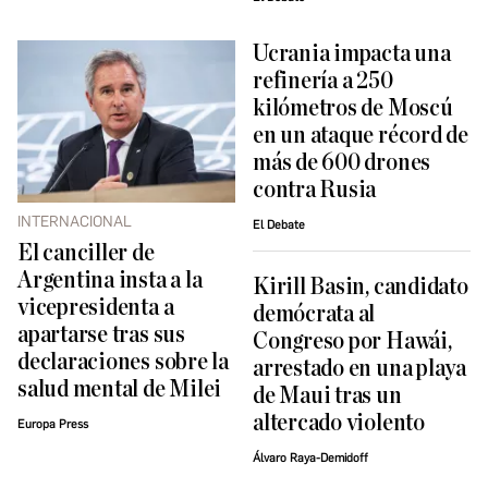
Ucrania impacta una
refinería a 250
kilómetros de Moscú
en un ataque récord de
más de 600 drones
contra Rusia
INTERNACIONAL
El Debate
El canciller de
Argentina insta a la
Kirill Basin, candidato
vicepresidenta a
demócrata al
apartarse tras sus
Congreso por Hawái,
declaraciones sobre la
arrestado en una playa
salud mental de Milei
de Maui tras un
altercado violento
Europa Press
Álvaro Raya-Demidoff