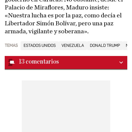
Palacio de Miraflores, Maduro insiste:
«Nuestra lucha es por la paz, como decía el
Libertador Simón Bolívar, pero una paz
armada, vigilante y soberana».
TEMAS
ESTADOS UNIDOS
VENEZUELA
DONALD TRUMP
NI
13
comentarios