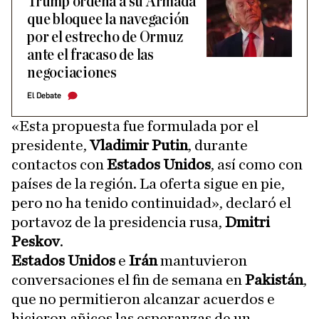
Trump ordena a su Armada
que bloquee la navegación
por el estrecho de Ormuz
ante el fracaso de las
negociaciones
El Debate
«Esta propuesta fue formulada por el
presidente,
Vladimir Putin
, durante
contactos con
Estados Unidos
, así como con
países de la región. La oferta sigue en pie,
pero no ha tenido continuidad», declaró el
portavoz de la presidencia rusa,
Dmitri
Peskov
.
Estados Unidos
e
Irán
mantuvieron
conversaciones el fin de semana en
Pakistán
,
que no permitieron alcanzar acuerdos e
hicieron añicos las esperanzas de un