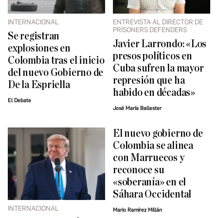
INTERNACIONAL
ENTREVISTA AL DIRECTOR DE
PRISONERS DEFENDERS
Se registran
Javier Larrondo: «Los
explosiones en
presos políticos en
Colombia tras el inicio
Cuba sufren la mayor
del nuevo Gobierno de
represión que ha
De la Espriella
habido en décadas»
El Debate
José María Ballester
El nuevo gobierno de
Colombia se alinea
con Marruecos y
reconoce su
«soberanía» en el
Sáhara Occidental
INTERNACIONAL
Mario Ramírez Millán