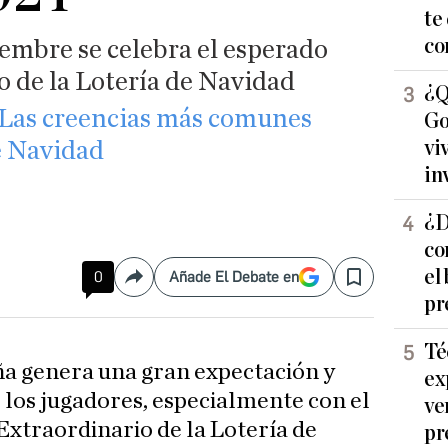
te
co
embre se celebra el esperado
o de la Lotería de Navidad
¿Q
? Las creencias más comunes
Go
vi
e Navidad
in
¿D
co
el
0
Añade El Debate en
Compartir
Save
pr
Té
ña genera una gran expectación y
ex
los jugadores, especialmente con el
ve
xtraordinario de la Lotería de
pr