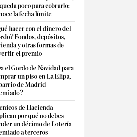
 queda poco para cobrarlo:
noce la fecha límite
ué hacer con el dinero del
rdo? Fondos, depósitos,
vienda y otras formas de
vertir el premio
a el Gordo de Navidad para
mprar un piso en La Elipa,
 barrio de Madrid
emiado?
cnicos de Hacienda
plican por qué no debes
nder un décimo de Lotería
emiado a terceros