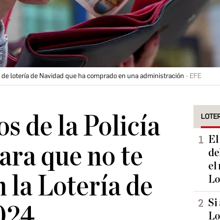
o de lotería de Navidad que ha comprado en una administración
EFE
s de la Policía
LOTER
El
ara que no te
de
el
 la Lotería de
Lo
Si
024
Lo