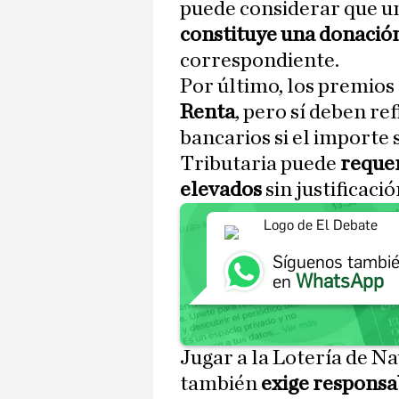
puede considerar que un
constituye una donació
correspondiente.
Por último, los premios
Renta
, pero sí deben re
bancarios si el importe 
Tributaria puede
requer
elevados
sin justificació
Síguenos tambi
WhatsApp
en
Jugar a la Lotería de Na
también
exige responsab