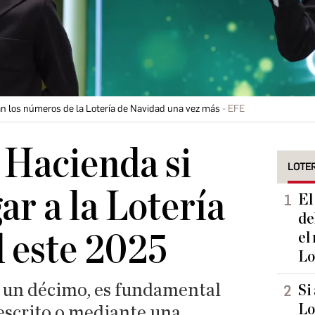
an los números de la Lotería de Navidad una vez más
EFE
e Hacienda si
LOTER
ar a la Lotería
El
de
 este 2025
el
Lo
 un décimo, es fundamental
Si
Lo
escrito o mediante una