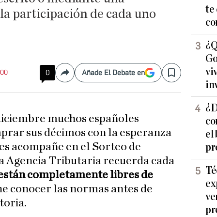
te
 la participación de cada uno
co
¿Q
Go
vi
:00
0
Añade El Debate en
Compartir
Save
in
¿D
 diciembre muchos españoles
co
prar sus décimos con la esperanza
el
 les acompañe en el Sorteo de
pr
a Agencia Tributaria recuerda cada
Té
están completamente libres de
ex
ne conocer las normas antes de
ve
toria.
pr