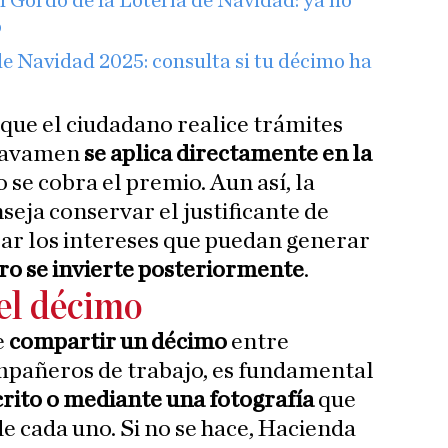
l Gordo de la Lotería de Navidad: ya no
o
 Navidad 2025: consulta si tu décimo ha
 que el ciudadano realice trámites
gravamen
se aplica directamente en la
se cobra el premio. Aun así, la
seja conservar el justificante de
rar los intereses que puedan generar
nero se invierte posteriormente
.
del décimo
e
compartir un décimo
entre
mpañeros de trabajo, es fundamental
rito o mediante una fotografía
que
 de cada uno. Si no se hace, Hacienda