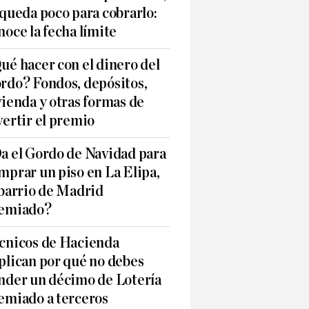
 queda poco para cobrarlo:
noce la fecha límite
ué hacer con el dinero del
rdo? Fondos, depósitos,
vienda y otras formas de
vertir el premio
a el Gordo de Navidad para
mprar un piso en La Elipa,
 barrio de Madrid
emiado?
cnicos de Hacienda
plican por qué no debes
nder un décimo de Lotería
emiado a terceros